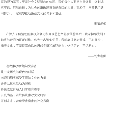
家治理的基石，更是社会文明进步的体现。我们每个人要从自身做起，做到诚
实守信、廉洁自律，为社会的廉政建设贡献自己的力量。我相信，只要我们共
同努力，一定能够推动廉政文化的传承和发扬。
——李蓓老师
在深入了解清朝的廉政兴衰史和廉政思想文化发展脉络后，我深切感受到了
勤廉与奢靡的正反对比。作为一名预备党员，我时刻以此为警戒，正心修身，
涵养文化，不断提高自己的思想觉悟和履职能力，铭记历史，牢记初心。
——刘青老师
这次廉政教育实践活动
是一次历史与现代的对话
老师们切实感受了廉洁文化的力量
并将以这次活动为契机
将廉政教育融入日常教育教学
以史为鉴，汲取传统廉政文化精华
开创未来，营造崇廉尚廉的社会风尚