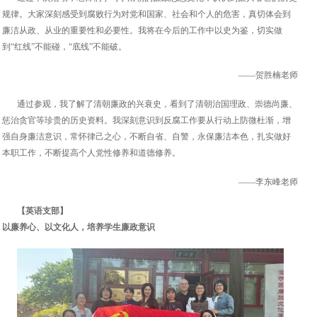
规律。大家深刻感受到腐败行为对党和国家、社会和个人的危害，真切体会到
廉洁从政、从业的重要性和必要性。我将在今后的工作中以史为鉴，切实做
到“红线”不能碰，“底线”不能破。
——贺胜楠老师
通过参观，我了解了清朝廉政的兴衰史，看到了清朝治国理政、崇德尚廉、
惩治贪官等珍贵的历史资料。我深刻意识到反腐工作要从行动上防微杜渐，增
强自身廉洁意识，常怀律己之心，不断自省、自警，永保廉洁本色，扎实做好
本职工作，不断提高个人党性修养和道德修养。
——李东峰老师
【英语支部】
以廉养心、以文化人，培养学生廉政意识