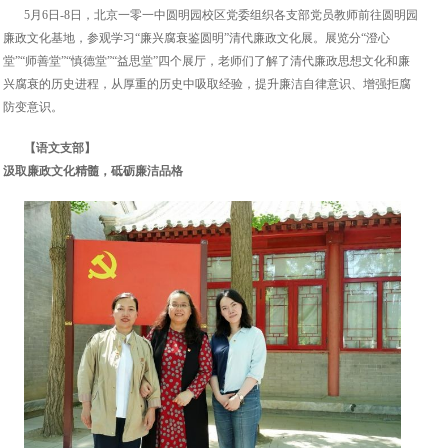
5月6日-8日，北京一零一中圆明园校区党委组织各支部党员教师前往圆明园
廉政文化基地，参观学习“廉兴腐衰鉴圆明”清代廉政文化展。展览分“澄心
堂”“师善堂”“慎德堂”“益思堂”四个展厅，老师们了解了清代廉政思想文化和廉
兴腐衰的历史进程，从厚重的历史中吸取经验，提升廉洁自律意识、增强拒腐
防变意识。
【语文支部】
汲取廉政文化精髓，砥砺廉洁品格