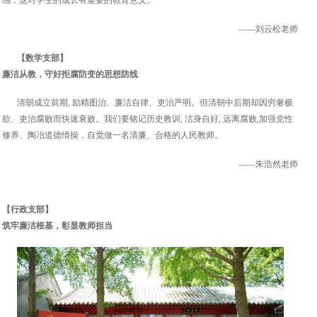
——刘云松老师
【数学支部】
廉洁从教，守好拒腐防变的思想防线
清朝成立前期, 励精图治、廉洁自律、吏治严明。但清朝中后期却因穷奢极
欲、吏治腐败而快速衰败。我们要铭记历史教训, 洁身自好, 远离腐败,加强党性
修养、陶冶道德情操，自觉做一名清廉、合格的人民教师。
——朱浩然老师
【行政支部】
筑牢廉洁根基，彰显教师担当