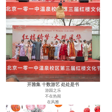
开雅集 十数游艺 处处是书
游园之乐
不在热闹
在风雅