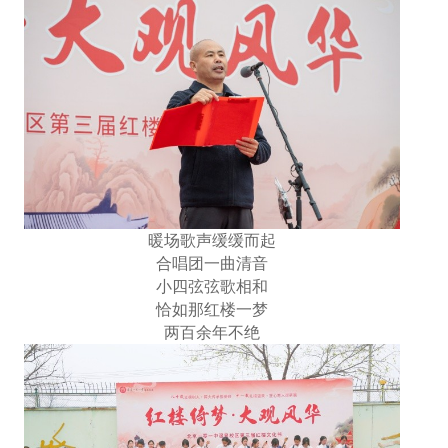
暖场歌声缓缓而起
合唱团一曲清音
小四弦弦歌相和
恰如那红楼一梦
两百余年不绝