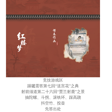
竞技游戏区
踢毽需答第七回“送宫花”之典
射箭须道第二十六回“贾兰射鹿”之景
抽陀螺、斗拐、滚铁环、踩高跷
抖空竹、投壶
先答出处