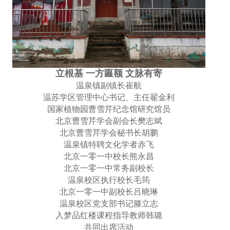
立根基 一方匾额 文脉有寄
温泉镇副镇长崔航
温苏学区管理中心书记、主任翟金利
国家植物园曹雪芹纪念馆研究馆员
北京曹雪芹学会副会长樊志斌
北京曹雪芹学会秘书长胡鹏
温泉镇特聘文化学者赤飞
北京一零一中校长熊永昌
北京一零一中常务副校长
温泉校区执行校长毛筠
北京一零一中副校长吕晓琳
温泉校区党支部书记滕立志
入梦品红楼课程指导教师韩璐
共同出席活动