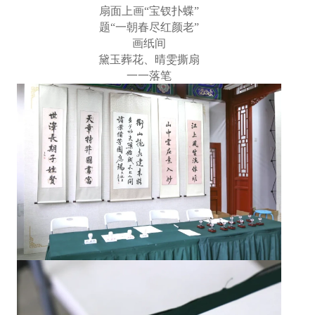
扇面上画“宝钗扑蝶”
题“一朝春尽红颜老”
画纸间
黛玉葬花、晴雯撕扇
一一落笔