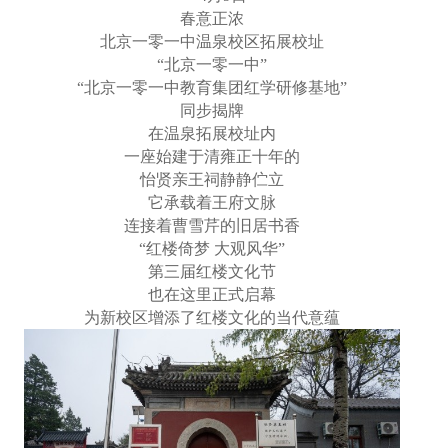
春意正浓
北京一零一中温泉校区拓展校址
“北京一零一中”
“北京一零一中教育集团红学研修基地”
同步揭牌
在温泉拓展校址内
一座始建于清雍正十年的
怡贤亲王祠静静伫立
它承载着王府文脉
连接着曹雪芹的旧居书香
“红楼倚梦 大观风华”
第三届红楼文化节
也在这里正式启幕
为新校区增添了红楼文化的当代意蕴