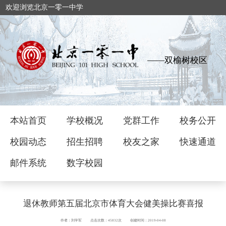
欢迎浏览北京一零一中学
——双榆树校区
本站首页
学校概况
党群工作
校务公开
校园动态
招生招聘
校友之家
快速通道
邮件系统
数字校园
退休教师第五届北京市体育大会健美操比赛喜报
作者：刘学军
点击次数：45832次
创建时间：2019-04-08