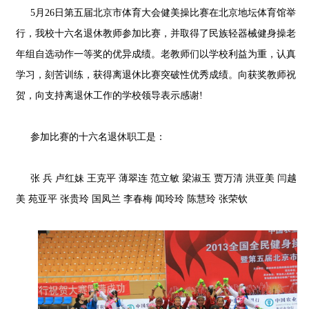
5月26日第五届北京市体育大会健美操比赛在北京地坛体育馆举
行，我校十六名退休教师参加比赛，并取得了民族轻器械健身操老
年组自选动作一等奖的优异成绩。老教师们以学校利益为重，认真
学习，刻苦训练，获得离退休比赛突破性优秀成绩。向获奖教师祝
贺，向支持离退休工作的学校领导表示感谢!
参加比赛的十六名退休职工是：
张 兵 卢红妹 王克平 薄翠连 范立敏 梁淑玉 贾万清 洪亚美 闫越
美 苑亚平 张贵玲 国凤兰 李春梅 闻玲玲 陈慧玲 张荣钦