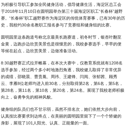
为积极引导职工参加全民健身活动，倡导健康生活，海淀区总工会
于2018年11月10日在圆明园举办第三十届海淀区职工“长春杯”越野
赛。“长春杯”职工越野赛作为海淀区的传统体育赛事，已有30年的历
史，我校约30余名教职工报名参与了竞赛组和健身组的比赛。
圆明园里这条跑道号称北京最美长跑赛道，初冬时节，银杏叶翻至
金黄，边跑步边欣赏美景也是很惬意的，我校参赛选手，早早的便
等候在起点，边欣赏美景，边做准备活动。
8:30越野赛正式拉开帷幕，在本次大赛中，仅教育系统就有1208名
选手参加，经过两个多小时地激烈角逐，我校健儿取得了非常优异
的成绩，邵晓晨、曹贵胤、周祎、王建锋、闫阅、张郁茜、顾秀
云、李雁8位老师均进入前30名，分别取得第2名，第6名，第5名，
第28名，第11名，第10名，第20名，第24名。展现了我校老师积极
向上，奋勇争先的精神风貌。
健身组的队员们也不甘示弱，虽然不排名次，她们依然大步向前，
认真按比赛要求到达终点，在美丽的圆明园里留下了一个个矫健的
身影，展现了101人阳光、认真、正能量的一面。