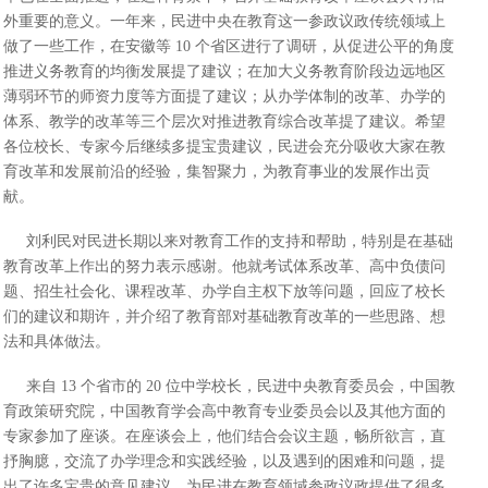
外重要的意义。一年来，民进中央在教育这一参政议政传统领域上
做了一些工作，在安徽等 10 个省区进行了调研，从促进公平的角度
推进义务教育的均衡发展提了建议；在加大义务教育阶段边远地区
薄弱环节的师资力度等方面提了建议；从办学体制的改革、办学的
体系、教学的改革等三个层次对推进教育综合改革提了建议。希望
各位校长、专家今后继续多提宝贵建议，民进会充分吸收大家在教
育改革和发展前沿的经验，集智聚力，为教育事业的发展作出贡
献。
刘利民对民进长期以来对教育工作的支持和帮助，特别是在基础
教育改革上作出的努力表示感谢。他就考试体系改革、高中负债问
题、招生社会化、课程改革、办学自主权下放等问题，回应了校长
们的建议和期许，并介绍了教育部对基础教育改革的一些思路、想
法和具体做法。
来自 13 个省市的 20 位中学校长，民进中央教育委员会，中国教
育政策研究院，中国教育学会高中教育专业委员会以及其他方面的
专家参加了座谈。在座谈会上，他们结合会议主题，畅所欲言，直
抒胸臆，交流了办学理念和实践经验，以及遇到的困难和问题，提
出了许多宝贵的意见建议，为民进在教育领域参政议政提供了很多