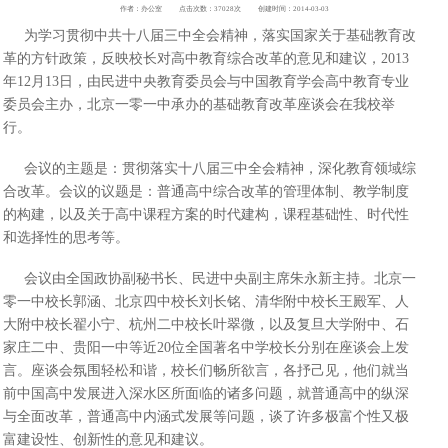
作者：办公室
点击次数：37028次
创建时间：2014-03-03
为学习贯彻中共十八届三中全会精神，落实国家关于基础教育改
革的方针政策，反映校长对高中教育综合改革的意见和建议，2013
年12月13日，由民进中央教育委员会与中国教育学会高中教育专业
委员会主办，北京一零一中承办的基础教育改革座谈会在我校举
行。
会议的主题是：贯彻落实十八届三中全会精神，深化教育领域综
合改革。会议的议题是：普通高中综合改革的管理体制、教学制度
的构建，以及关于高中课程方案的时代建构，课程基础性、时代性
和选择性的思考等。
会议由全国政协副秘书长、民进中央副主席朱永新主持。北京一
零一中校长郭涵、北京四中校长刘长铭、清华附中校长王殿军、人
大附中校长翟小宁、杭州二中校长叶翠微，以及复旦大学附中、石
家庄二中、贵阳一中等近20位全国著名中学校长分别在座谈会上发
言。座谈会氛围轻松和谐，校长们畅所欲言，各抒己见，他们就当
前中国高中发展进入深水区所面临的诸多问题，就普通高中的纵深
与全面改革，普通高中内涵式发展等问题，谈了许多极富个性又极
富建设性、创新性的意见和建议。