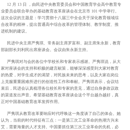
12 月 13 日 ，由民进中央教育委员会和中国教育学会高中教育专
业委员会联合举办的基础教育改革座谈会在北京市 101 中学举行。
这次会议的主题是：学习贯彻十八届三中全会关于深化教育领域综
合改革的精神，提出普通高中综合改革的管理体制、教学制度、推
进机制的建议。
民进中央主席严隽琪、常务副主席罗富和、副主席朱永新，教育
部副部长刘利民出席座谈会。会议由朱永新主持。
严隽琪对与会的各位中学校长和专家表示感谢。严隽琪说，从大
家对座谈会的支持和积极的建言献策，能够深深感受到大家对教育
的热爱，对学生成才的渴望，对民族未来的思考，以及大家在岗位
上克服重重困难所进行的创造性工作和奉献。严隽琪表示，会议结
束后，民进会认真梳理各位校长和专家的意见，通过自身参政议政
的渠道发出声音。希望基础教育改革座谈会这个平台越办越好，真
正对中国基础教育改革发挥作用。
严隽琪从教育改革要响应时代呼唤这一角度谈了自己的体会。她
认为，当前的时代特征有三点：一是第三次工业革命的热潮方兴未
艾，需要海量的人才支持。中国要抓住第三次工业革命的先机，必