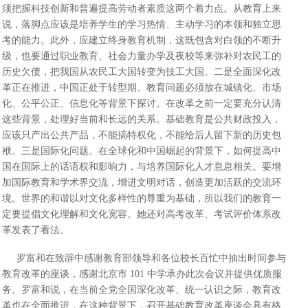
须把握科技创新和普遍提高劳动者素质这两个着力点。从教育上来
说，落脚点应该是培养学生的学习热情、主动学习的本领和独立思
考的能力。此外，应建立终身教育机制，这既包含对白领的不断升
级，也要通过职业教育、社会力量办学及夜校等来弥补对农民工的
历史欠债，把我国从农民工大国转变为技工大国。二是全面深化改
革正在推进，中国正处于转型期。教育问题必须放在城镇化、市场
化、公平公正、信息化等背景下探讨。在改革之前一定要充分认清
这些背景，处理好当前和长远的关系。基础教育是公共财政投入，
应该只产出公共产品，不能搞特权化，不能给后人留下新的历史包
袱。三是国际化问题。在全球化和中国崛起的背景下，如何提高中
国在国际上的话语权和影响力，与培养国际化人才息息相关。要增
加国际教育和学术界交流，增进文明对话，创造更加活跃的交流环
境。世界的和谐以对文化多样性的尊重为基础，所以我们的教育一
定要提倡文化理解和文化宽容。她还对高考改革、考试评价体系改
革发表了看法。
罗富和在致辞中感谢教育部领导和各位校长百忙中抽出时间参与
教育改革的座谈，感谢北京市 101 中学承办此次会议并提供优质服
务。罗富和说，在当前全党全国深化改革、统一认识之际，教育改
革也在全面推进，在这种背景下，召开基础教育改革座谈会具有格