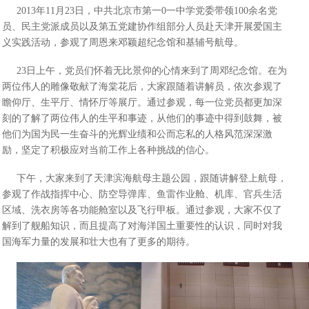
2013年11月23日，中共北京市第一0一中学党委带领100余名党
员、民主党派成员以及第五党建协作组部分人员赴天津开展爱国主
义实践活动，参观了周恩来邓颖超纪念馆和基辅号航母。
23日上午，党员们怀着无比景仰的心情来到了周邓纪念馆。在为
两位伟人的雕像敬献了海棠花后，大家跟随着讲解员，依次参观了
瞻仰厅、生平厅、情怀厅等展厅。通过参观，每一位党员都更加深
刻的了解了两位伟人的生平和事迹，从他们的事迹中得到鼓舞，被
他们为国为民一生奋斗的光辉业绩和公而忘私的人格风范深深激
励，坚定了积极应对当前工作上各种挑战的信心。
下午，大家来到了天津滨海航母主题公园，跟随讲解登上航母，
参观了作战指挥中心、防空导弹库、鱼雷作业舱、机库、官兵生活
区域、洗衣房等各功能舱室以及飞行甲板。通过参观，大家不仅了
解到了舰船知识，而且提高了对海洋国土重要性的认识，同时对我
国海军力量的发展和壮大也有了更多的期待。