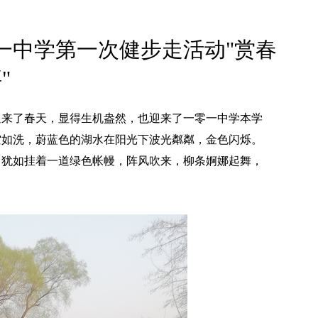
一中学第一次健步走活动"赏春
"
明园迎来了春天，显得生机盎然，也迎来了一零一中学本学
空如洗，蔚蓝色的湖水在阳光下波光粼粼，金色闪烁。
，犹如挂着一道绿色帐幔，阵风吹来，柳条婀娜起舞，