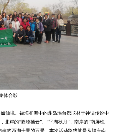
集体合影
美如仙境。福海和海中的蓬岛瑶台都取材于神话传说中
北岸的“双峰插云”、“平湖秋月”，南岸的“南屏晚
是仿建的西湖十景的五景。本次活动路线就是从福海南