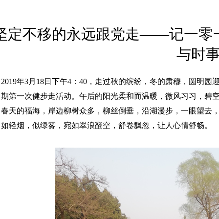
坚定不移的永远跟党走——记一零
与时事
2019年3月18日下午4：40，走过秋的缤纷，冬的肃穆，圆
期第一次健步走活动。午后的阳光柔和而温暖，微风习习，碧
春天的福海，岸边柳树众多，柳丝倒垂，沿湖漫步，一眼望去
如轻烟，似绿雾，宛如翠浪翻空，舒卷飘忽，让人心情舒畅。