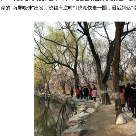
岸的“南屏晚钟”出发，绕福海逆时针绕湖快走一圈，最后到达“