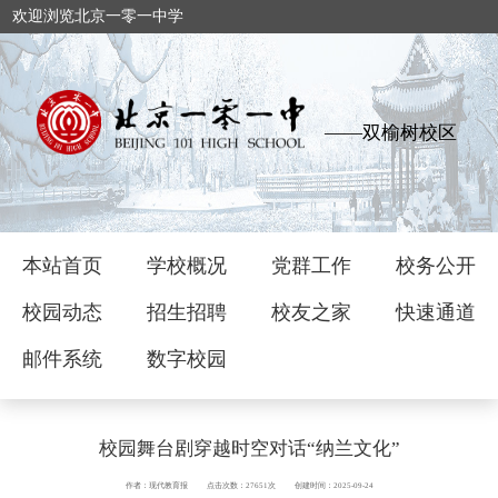
欢迎浏览北京一零一中学
——双榆树校区
本站首页
学校概况
党群工作
校务公开
校园动态
招生招聘
校友之家
快速通道
邮件系统
数字校园
校园舞台剧穿越时空对话“纳兰文化”
作者：现代教育报
点击次数：27651次
创建时间：2025-09-24