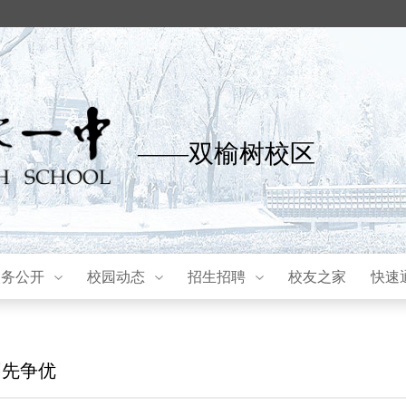
——双榆树校区
校务公开
校园动态
招生招聘
校友之家
快速
创先争优